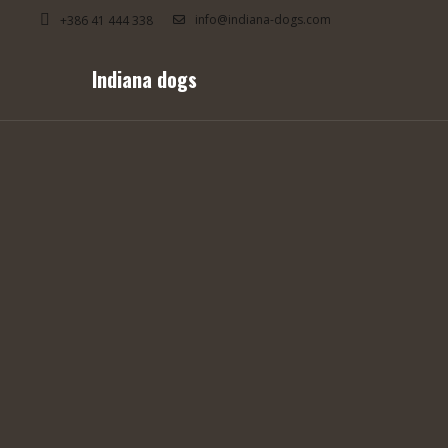
info@indiana-dogs.com
+386 41 444 338
Indiana dogs