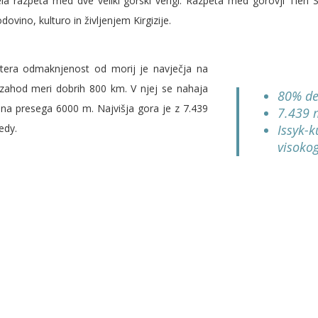
ela razpeta med dve veliki gorski verigi. Razpeta med gorovji Tien 
dovino, kulturo in življenjem Kirgizije.
katera odmaknjenost od morij je navječja na
 zahod meri dobrih 800 km. V njej se nahaja
80% dež
šina presega 6000 m. Najvišja gora je z 7.439
7.439 m
edy.
Issyk-k
visokog
 je voda. Med drugim si lasti druge največje
v držav
vetu, katero leži na višini 1600 m in je dolgo