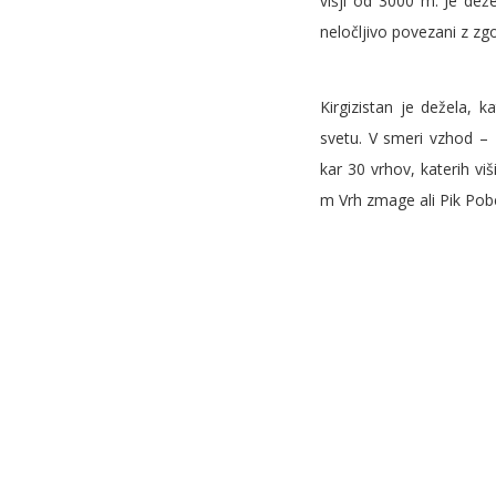
višji od 3000 m. Je dež
neločljivo povezani z zgo
Kirgizistan je dežela, 
svetu. V smeri vzhod –
kar 30 vrhov, katerih vi
m Vrh zmage ali Pik Pob
Njeno največje bogastvo
visokogorsko jezero na s
dobrih 180 km.
Kirgizija, jezero Song-Kul