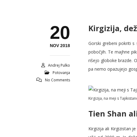
20
Kirgizija, de
Gorski grebeni pokriti 
NOV 2018
pobočjih. Te majhne piki
rišejo globoke brazde. O
Andrej Pulko
pa nemo opazujejo gospod
Potovanja
No Comments
Kirgizija, na meji s Tajikist
Tien Shan al
Kirgizija ali Kirgizistan