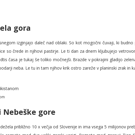
žela gora
s snegom izginjajo daleč nad oblaki. So kot mogočni čuvaji, ki budno
ce so črede in njihovi pastirje. Le ti dan za dnem kljubujejo vetrovo
dtis časa je tukaj še toliko močnejši. Brazde v pokrajini gladijo zel
arji neba. Le tu in tam njihov krik ostro zareže v planinski zrak in k
anom
i Nebeške gore
 je dežela približno 10 x večja od Slovenije in ima vsega 5 milijonov pr