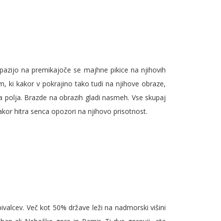
 pazijo na premikajoče se majhne pikice na njihovih
m, ki kakor v pokrajino tako tudi na njihove obraze,
ena polja. Brazde na obrazih gladi nasmeh. Vse skupaj
akor hitra senca opozori na njihovo prisotnost.
ebivalcev. Več kot 50% države leži na nadmorski višini