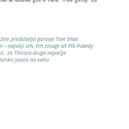
Shan ali Nebeške gore in Pamir. Ti dve gorovji sta
ele predstavlja gorovje Tian Shan
 – najvišji vrh, Vrh zmage ali Pik Pobedy
ul, za Titicaco drugo največje
orsko jezero na svetu
i se nahaja več kot 8000 ledenikov