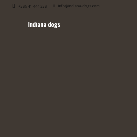
info@indiana-dogs.com
+386 41 444 338
Indiana dogs